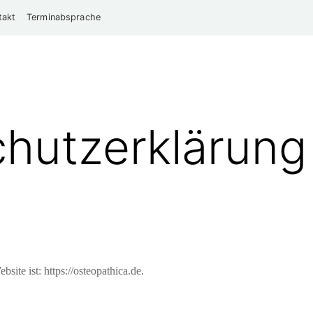
takt
Terminabsprache
hutzerklärung
site ist: https://osteopathica.de.